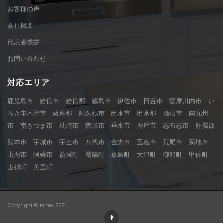
お客様の声
会社概要
代表者挨拶
お問い合わせ
対応エリア
鹿児島市 姶良市 姶良郡 霧島市 伊佐市 日置市 薩摩川内市 い
ちき串木野市 薩摩郡 阿久根市 出水市 出水郡 指宿市 南九州
市 南さつま市 枕崎市 曽於市 垂水市 鹿屋市 志布志市 肝属郡
熊本市 宇城市 宇土市 八代市 合志市 玉名市 荒尾市 菊地市
山鹿市 阿蘇市 益城町 菊陽町 嘉島町 大津町 御船町 甲佐町
山都町 美里町
Copyright © m-tec 2021