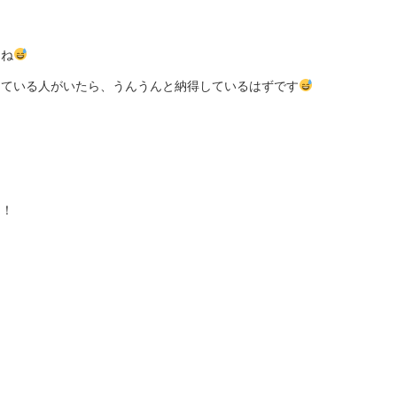
よね
っている人がいたら、うんうんと納得しているはずです
！！
！