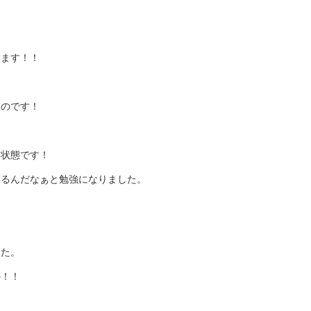
います！！
ものです！
り状態です！
なるんだなぁと勉強になりました。
した。
か！！
！