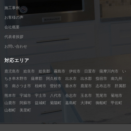
施工事例
お客様の声
会社概要
代表者挨拶
お問い合わせ
対応エリア
鹿児島市 姶良市 姶良郡 霧島市 伊佐市 日置市 薩摩川内市 い
ちき串木野市 薩摩郡 阿久根市 出水市 出水郡 指宿市 南九州
市 南さつま市 枕崎市 曽於市 垂水市 鹿屋市 志布志市 肝属郡
熊本市 宇城市 宇土市 八代市 合志市 玉名市 荒尾市 菊地市
山鹿市 阿蘇市 益城町 菊陽町 嘉島町 大津町 御船町 甲佐町
山都町 美里町