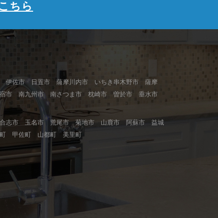
こちら
 伊佐市 日置市 薩摩川内市 いちき串木野市 薩摩
指宿市 南九州市 南さつま市 枕崎市 曽於市 垂水市
合志市 玉名市 荒尾市 菊地市 山鹿市 阿蘇市 益城
町 甲佐町 山都町 美里町