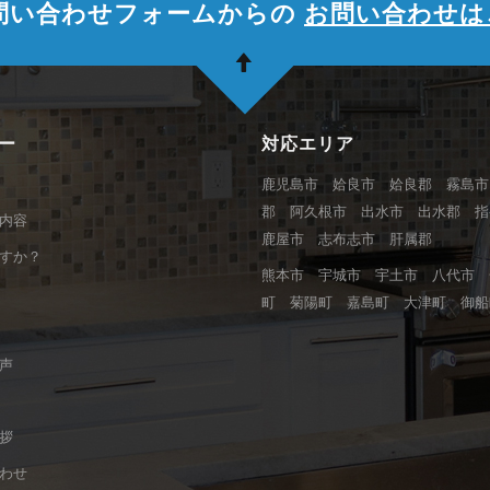
問い合わせフォームからの
お問い合わせは
ー
対応エリア
鹿児島市 姶良市 姶良郡 霧島市
郡 阿久根市 出水市 出水郡 
内容
鹿屋市 志布志市 肝属郡
すか？
熊本市 宇城市 宇土市 八代市 
町 菊陽町 嘉島町 大津町 御船
声
拶
わせ