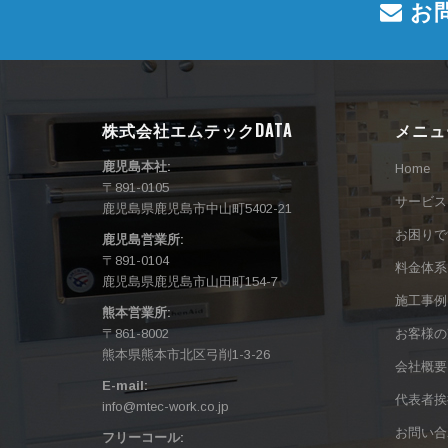
お
株式会社エムテックDATA
メニュ
鹿児島本社:
Home
〒891-0105
サービス
鹿児島県鹿児島市中山町5402-21
お困りで
鹿児島営業所:
〒891-0104
料金体系
鹿児島県鹿児島市山田町154-7
施工事例
熊本営業所:
〒861-8002
お客様の
熊本県熊本市北区弓削1-3-26
会社概要
E-mail:
代表者挨
info@mtec-work.co.jp
お問い合
フリーコール: