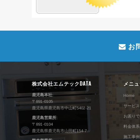
お
株式会社エムテックDATA
メニュ
鹿児島本社:
Home
〒891-0105
サービス
鹿児島県鹿児島市中山町5402-21
お困りで
鹿児島営業所:
〒891-0104
料金体系
鹿児島県鹿児島市山田町154-7
施工事例