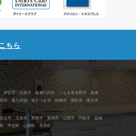
こちら
 伊佐市 日置市 薩摩川内市 いちき串木野市 薩摩
指宿市 南九州市 南さつま市 枕崎市 曽於市 垂水市
合志市 玉名市 荒尾市 菊地市 山鹿市 阿蘇市 益城
町 甲佐町 山都町 美里町