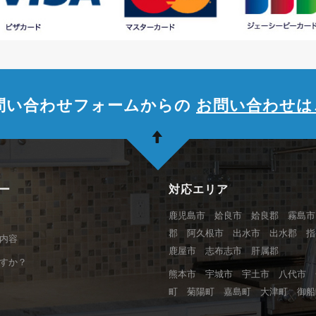
問い合わせフォームからの
お問い合わせは
ー
対応エリア
鹿児島市 姶良市 姶良郡 霧島市
郡 阿久根市 出水市 出水郡 
内容
鹿屋市 志布志市 肝属郡
すか？
熊本市 宇城市 宇土市 八代市 
町 菊陽町 嘉島町 大津町 御船