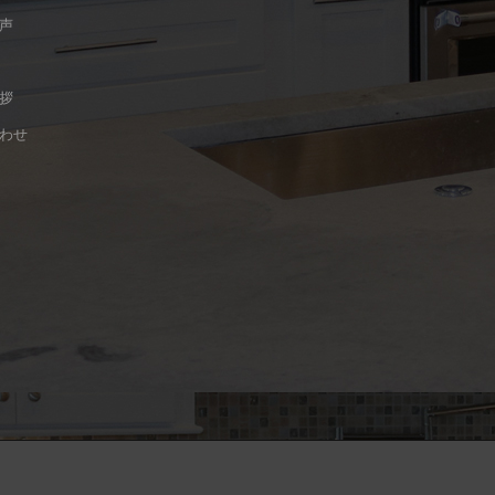
声
拶
わせ