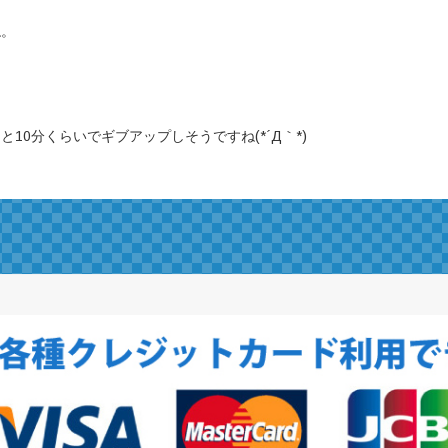
ね。
0分くらいでギブアップしそうですね(*´Д｀*)