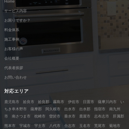
Home
サービス内容
お困りですか？
料金体系
施工事例
お客様の声
会社概要
代表者挨拶
お問い合わせ
対応エリア
鹿児島市 姶良市 姶良郡 霧島市 伊佐市 日置市 薩摩川内市 い
ちき串木野市 薩摩郡 阿久根市 出水市 出水郡 指宿市 南九州
市 南さつま市 枕崎市 曽於市 垂水市 鹿屋市 志布志市 肝属郡
熊本市 宇城市 宇土市 八代市 合志市 玉名市 荒尾市 菊地市