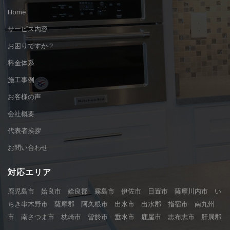
Home
サービス内容
お困りですか？
料金体系
施工事例
お客様の声
会社概要
代表者挨拶
お問い合わせ
対応エリア
鹿児島市 姶良市 姶良郡 霧島市 伊佐市 日置市 薩摩川内市 い
ちき串木野市 薩摩郡 阿久根市 出水市 出水郡 指宿市 南九州
市 南さつま市 枕崎市 曽於市 垂水市 鹿屋市 志布志市 肝属郡