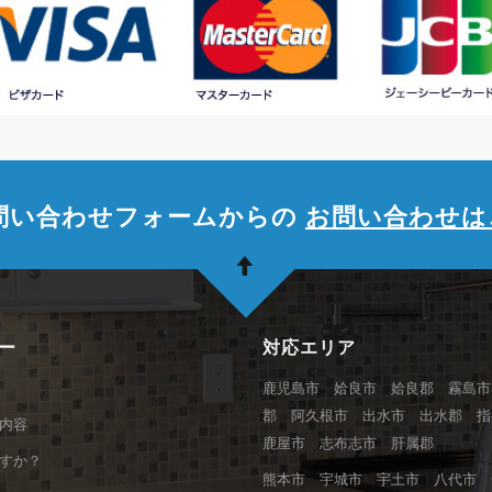
問い合わせフォームからの
お問い合わせは
ー
対応エリア
鹿児島市 姶良市 姶良郡 霧島市
郡 阿久根市 出水市 出水郡 
内容
鹿屋市 志布志市 肝属郡
すか？
熊本市 宇城市 宇土市 八代市 