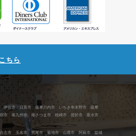
こちら
 伊佐市 日置市 薩摩川内市 いちき串木野市 薩摩
指宿市 南九州市 南さつま市 枕崎市 曽於市 垂水市
合志市 玉名市 荒尾市 菊地市 山鹿市 阿蘇市 益城