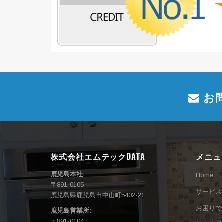
お
株式会社エムテックDATA
メニュ
鹿児島本社:
Home
〒891-0105
サービス
鹿児島県鹿児島市中山町5402-21
お困りで
鹿児島営業所:
〒891-0104