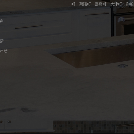
町 菊陽町 嘉島町 大津町 御船
声
拶
わせ