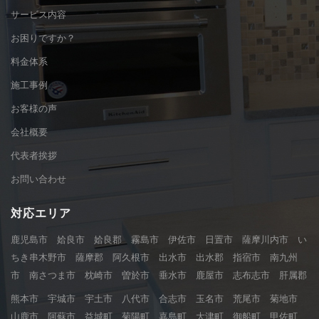
サービス内容
お困りですか？
料金体系
施工事例
お客様の声
会社概要
代表者挨拶
お問い合わせ
対応エリア
鹿児島市 姶良市 姶良郡 霧島市 伊佐市 日置市 薩摩川内市 い
ちき串木野市 薩摩郡 阿久根市 出水市 出水郡 指宿市 南九州
市 南さつま市 枕崎市 曽於市 垂水市 鹿屋市 志布志市 肝属郡
熊本市 宇城市 宇土市 八代市 合志市 玉名市 荒尾市 菊地市
山鹿市 阿蘇市 益城町 菊陽町 嘉島町 大津町 御船町 甲佐町