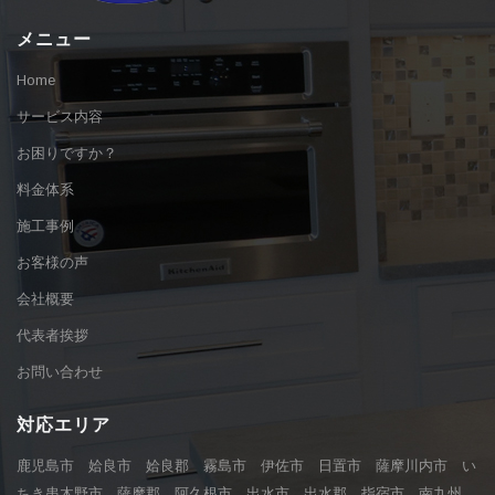
メニュー
Home
サービス内容
お困りですか？
料金体系
施工事例
お客様の声
会社概要
代表者挨拶
お問い合わせ
対応エリア
鹿児島市 姶良市 姶良郡 霧島市 伊佐市 日置市 薩摩川内市 い
ちき串木野市 薩摩郡 阿久根市 出水市 出水郡 指宿市 南九州