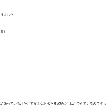
いりました！
講習）
々頑張っているおかげで安全なお水を各家庭に供給ができているのです