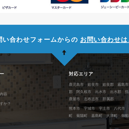
問い合わせフォームからの
お問い合わせは
ー
対応エリア
鹿児島市 姶良市 姶良郡 霧島市
郡 阿久根市 出水市 出水郡 
内容
鹿屋市 志布志市 肝属郡
すか？
熊本市 宇城市 宇土市 八代市 
町 菊陽町 嘉島町 大津町 御船