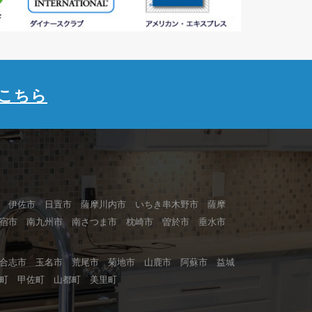
こちら
 伊佐市 日置市 薩摩川内市 いちき串木野市 薩摩
指宿市 南九州市 南さつま市 枕崎市 曽於市 垂水市
合志市 玉名市 荒尾市 菊地市 山鹿市 阿蘇市 益城
町 甲佐町 山都町 美里町