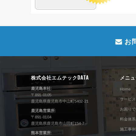
お
株式会社エムテックDATA
メニュ
鹿児島本社:
Home
〒891-0105
サービス
鹿児島県鹿児島市中山町5402-21
お困りで
鹿児島営業所:
〒891-0104
料金体系
鹿児島県鹿児島市山田町154-7
施工事例
熊本営業所: