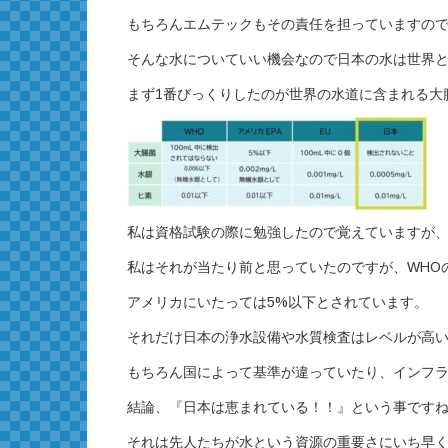
もちろんエムテックもその責任を担っていますの
そんな水についていい機会なので日本の水は世界
まず1番びっくりしたのが世界の水道に含まれる大
私は資格試験の際に勉強したので覚えていますが
私はそれが当たり前と思っていたのですが、WHOの
アメリカにいたっては5%以下とされています。
それだけ日本の浄水設備や水質検査はレベルが高
もちろん国によって基準が違っていたり、インフ
結論、『日本は恵まれている！！』という事です
それは先人たちが水という資源の重要さにいち早