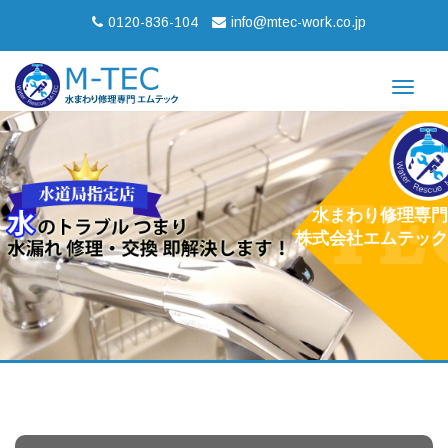
0120-836-104
info@mtec-work.co.jp
Toggle
navigat
水まわり修理専門
株式会社エムテック