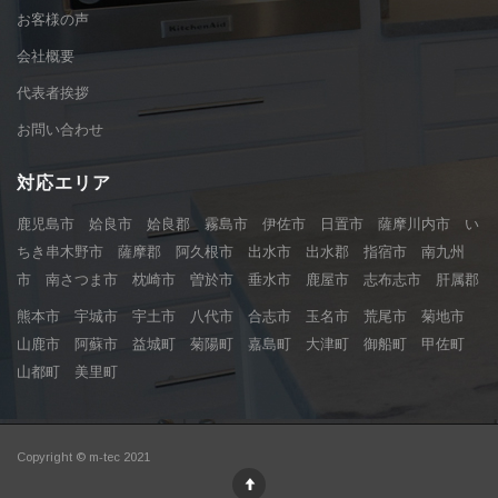
お客様の声
会社概要
代表者挨拶
お問い合わせ
対応エリア
鹿児島市 姶良市 姶良郡 霧島市 伊佐市 日置市 薩摩川内市 い
ちき串木野市 薩摩郡 阿久根市 出水市 出水郡 指宿市 南九州
市 南さつま市 枕崎市 曽於市 垂水市 鹿屋市 志布志市 肝属郡
熊本市 宇城市 宇土市 八代市 合志市 玉名市 荒尾市 菊地市
山鹿市 阿蘇市 益城町 菊陽町 嘉島町 大津町 御船町 甲佐町
山都町 美里町
Copyright © m-tec 2021