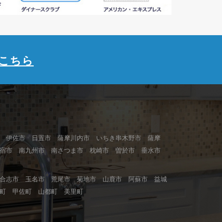
こちら
 伊佐市 日置市 薩摩川内市 いちき串木野市 薩摩
指宿市 南九州市 南さつま市 枕崎市 曽於市 垂水市
合志市 玉名市 荒尾市 菊地市 山鹿市 阿蘇市 益城
町 甲佐町 山都町 美里町