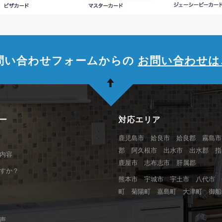
問い合わせフォームからの
お問い合わせは
ー
対応エリア
鹿児島市 姶良市 姶良郡 霧島市
郡 阿久根市 出水市 出水郡 
内容
鹿屋市 志布志市 肝属郡
すか？
熊本市 宇城市 宇土市 八代市 
町 菊陽町 嘉島町 大津町 御船
声