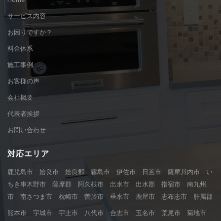
サービス内容
お困りですか？
料金体系
施工事例
お客様の声
会社概要
代表者挨拶
お問い合わせ
対応エリア
鹿児島市 姶良市 姶良郡 霧島市 伊佐市 日置市 薩摩川内市 い
ちき串木野市 薩摩郡 阿久根市 出水市 出水郡 指宿市 南九州
市 南さつま市 枕崎市 曽於市 垂水市 鹿屋市 志布志市 肝属郡
熊本市 宇城市 宇土市 八代市 合志市 玉名市 荒尾市 菊地市