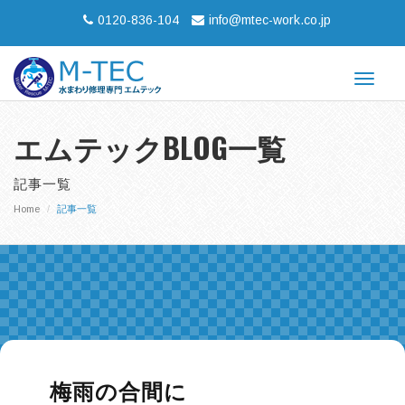
0120-836-104
info@mtec-work.co.jp
Toggle
navigat
エムテックBLOG一覧
記事一覧
Home
記事一覧
梅雨の合間に